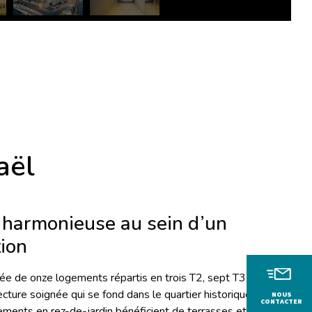
aël
 harmonieuse au sein d’un
tion
e de onze logements répartis en trois T2, sept T3 et un T4.
ture soignée qui se fond dans le quartier historique de la
NOUS
CONTACTER
ments en rez-de-jardin bénéficient de terrasses et de