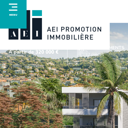
MENU
Cannes
LA PALME
APPARTEMENTS
À partir de
320 000 €
2 pièces