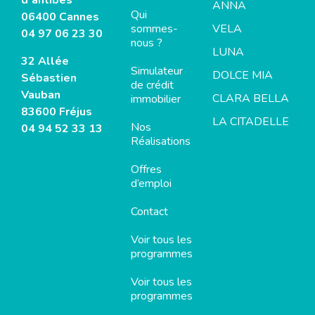
d’antibes
ANNA
Qui
06400 Cannes
sommes-
VELA
04 97 06 23 30
nous ?
LUNA
32 Allée
Simulateur
DOLCE MIA
Sébastien
de crédit
Vauban
CLARA BELLA
immobilier
83600 Fréjus
LA CITADELLE
Nos
04 94 52 33 13
Réalisations
Offres
d’emploi
Contact
Voir tous les
programmes
Voir tous les
programmes