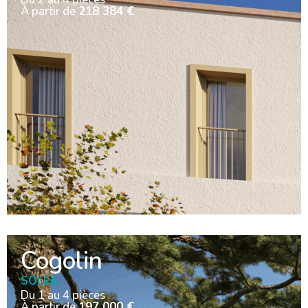
À partir de
218 384 €
Cogolin
SOLEA
Du 1 au 4 pièces
À partir de
197 000 €