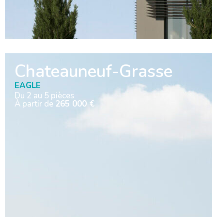
Chateauneuf-Grasse
EAGLE
Du 2 au 5 pièces
À partir de
265 000 €