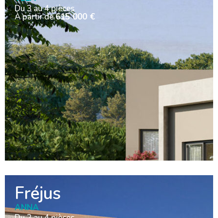
Du 3 au 4 pièces
À partir de
615 000 €
Fréjus
ANNA
Du 2 au 4 pièces