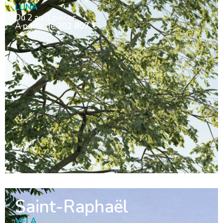
LUNA
Du 2 au 3 pièces
À partir de
202 807 €
Saint-Raphaël
VELA