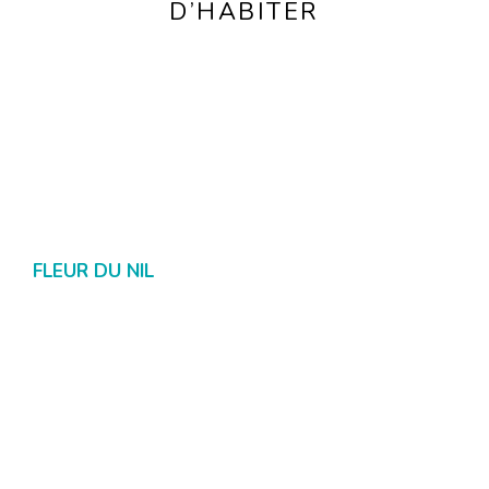
D’HABITER
Draguignan
FLEUR DU NIL
Du 2 au 3 pièces
À partir de
235 450 €