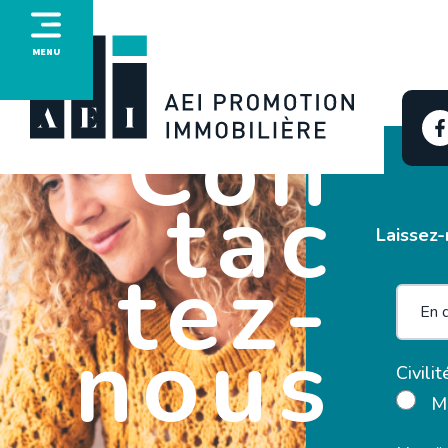
MENU
Con
tac
Laissez-
tez-
nous
Civilit
M