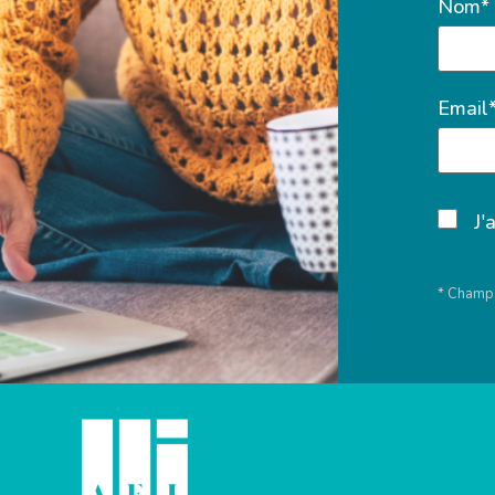
Nom*
Email
J'
* Champs