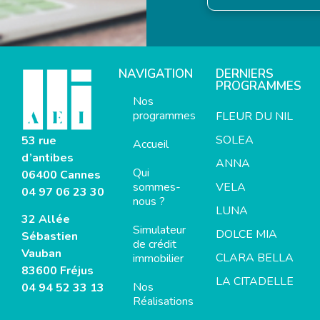
NAVIGATION
DERNIERS
PROGRAMMES
Nos
programmes
FLEUR DU NIL
SOLEA
53 rue
Accueil
d’antibes
ANNA
Qui
06400 Cannes
sommes-
VELA
04 97 06 23 30
nous ?
LUNA
32 Allée
Simulateur
DOLCE MIA
Sébastien
de crédit
Vauban
CLARA BELLA
immobilier
83600 Fréjus
LA CITADELLE
Nos
04 94 52 33 13
Réalisations