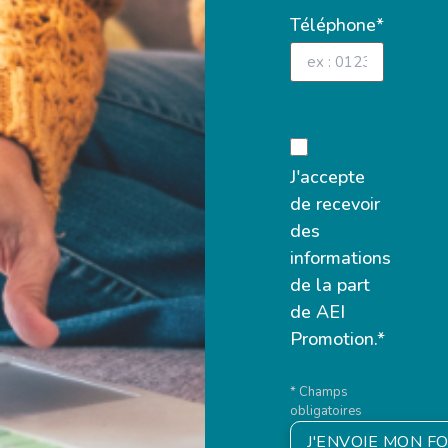
Téléphone*
J'accepte
de recevoir
des
informations
de la part
de AEI
Promotion.*
* Champs
obligatoires
J'ENVOIE MON F