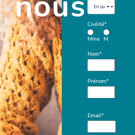
nous
Civilité*
Mme
M.
Nom*
Prénom*
Email*