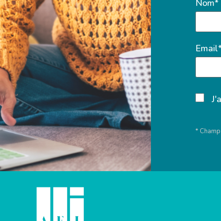
Nom*
Email
J'
* Champs