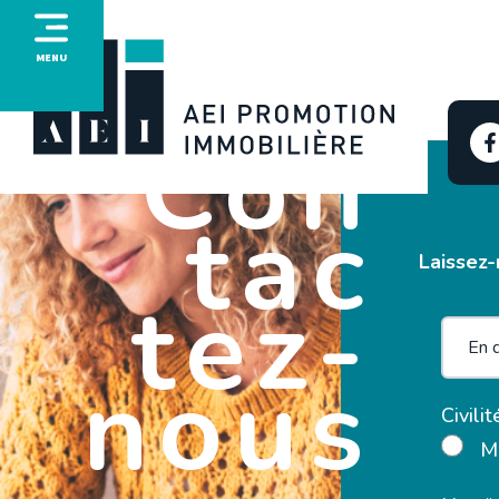
MENU
Con
tac
Laissez-
tez-
nous
Civilit
M