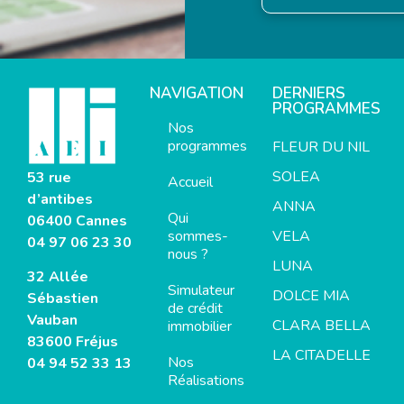
NAVIGATION
DERNIERS
PROGRAMMES
Nos
programmes
FLEUR DU NIL
SOLEA
53 rue
Accueil
d’antibes
ANNA
Qui
06400 Cannes
sommes-
VELA
04 97 06 23 30
nous ?
LUNA
32 Allée
Simulateur
DOLCE MIA
Sébastien
de crédit
Vauban
CLARA BELLA
immobilier
83600 Fréjus
LA CITADELLE
Nos
04 94 52 33 13
Réalisations