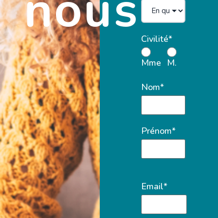
nous
Civilité*
Mme
M.
Nom*
Prénom*
Email*