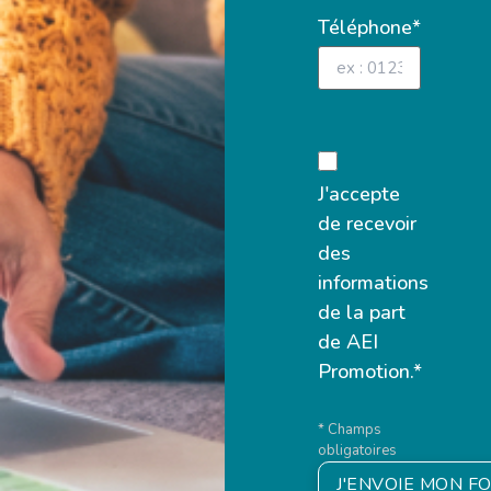
Téléphone*
J'accepte
de recevoir
des
informations
de la part
de AEI
Promotion.*
* Champs
obligatoires
J'ENVOIE MON F