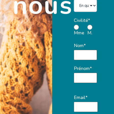
nous
Civilité*
Mme
M.
Nom*
Prénom*
Email*