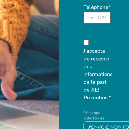
Téléphone*
J'accepte
de recevoir
des
informations
de la part
de AEI
Promotion.*
* Champs
obligatoires
J'ENVOIE MON F