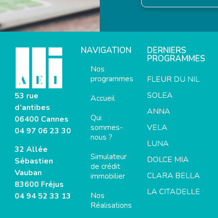
NAVIGATION
DERNIERS
PROGRAMMES
Nos
programmes
FLEUR DU NIL
SOLEA
53 rue
Accueil
d’antibes
ANNA
Qui
06400 Cannes
sommes-
VELA
04 97 06 23 30
nous ?
LUNA
32 Allée
Simulateur
DOLCE MIA
Sébastien
de crédit
Vauban
CLARA BELLA
immobilier
83600 Fréjus
LA CITADELLE
Nos
04 94 52 33 13
Réalisations