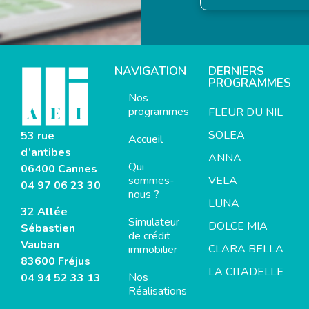
NAVIGATION
DERNIERS
PROGRAMMES
Nos
programmes
FLEUR DU NIL
SOLEA
53 rue
Accueil
d’antibes
ANNA
Qui
06400 Cannes
sommes-
VELA
04 97 06 23 30
nous ?
LUNA
32 Allée
Simulateur
DOLCE MIA
Sébastien
de crédit
Vauban
CLARA BELLA
immobilier
83600 Fréjus
LA CITADELLE
Nos
04 94 52 33 13
Réalisations