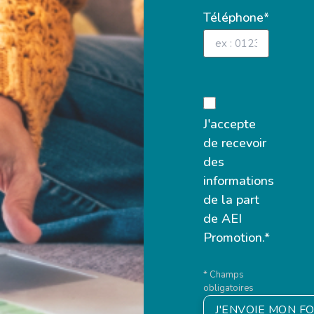
Téléphone*
J'accepte
de recevoir
des
informations
de la part
de AEI
Promotion.*
* Champs
obligatoires
J'ENVOIE MON F