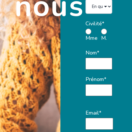
nous
Civilité*
Mme
M.
Nom*
Prénom*
Email*