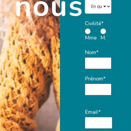
nous
Civilité*
Mme
M.
Nom*
Prénom*
Email*