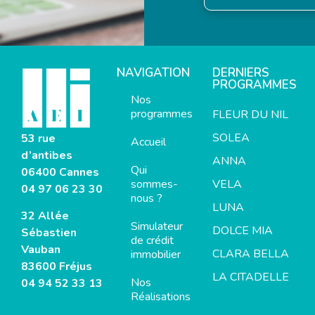
NAVIGATION
DERNIERS
PROGRAMMES
Nos
programmes
FLEUR DU NIL
SOLEA
53 rue
Accueil
d’antibes
ANNA
Qui
06400 Cannes
sommes-
VELA
04 97 06 23 30
nous ?
LUNA
32 Allée
Simulateur
DOLCE MIA
Sébastien
de crédit
Vauban
CLARA BELLA
immobilier
83600 Fréjus
LA CITADELLE
Nos
04 94 52 33 13
Réalisations