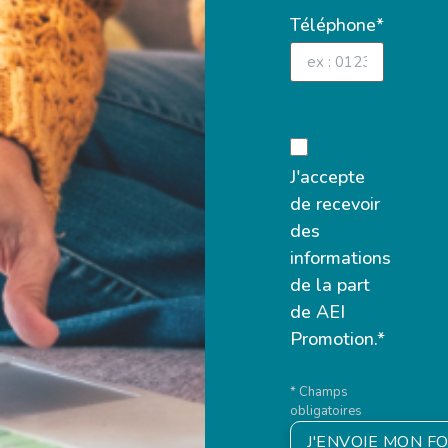
Téléphone*
J'accepte
de recevoir
des
informations
de la part
de AEI
Promotion.*
* Champs
obligatoires
J'ENVOIE MON F