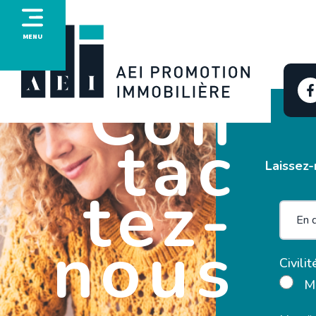
MENU
Con
tac
Laissez-
tez-
nous
Civilit
M