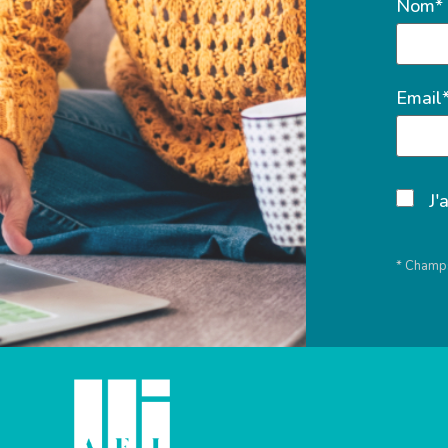
Nom*
Email
J'
* Champs