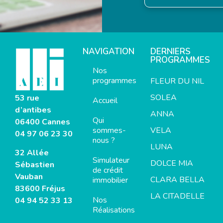
NAVIGATION
DERNIERS
PROGRAMMES
Nos
programmes
FLEUR DU NIL
SOLEA
53 rue
Accueil
d’antibes
ANNA
Qui
06400 Cannes
sommes-
VELA
04 97 06 23 30
nous ?
LUNA
32 Allée
Simulateur
DOLCE MIA
Sébastien
de crédit
Vauban
CLARA BELLA
immobilier
83600 Fréjus
LA CITADELLE
Nos
04 94 52 33 13
Réalisations