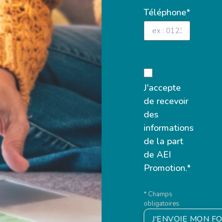
Téléphone*
J'accepte
de recevoir
des
informations
de la part
de AEI
Promotion.*
* Champs
obligatoires
J'ENVOIE MON F