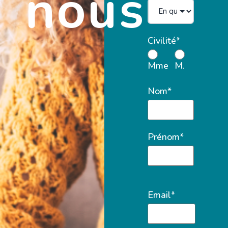
nous
Civilité*
Mme
M.
Nom*
Prénom*
Email*