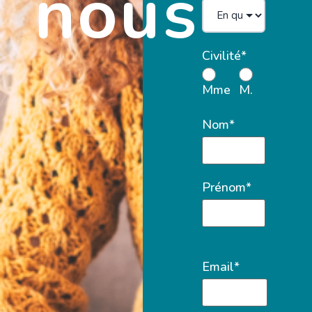
nous
Civilité*
Mme
M.
Nom*
Prénom*
Email*