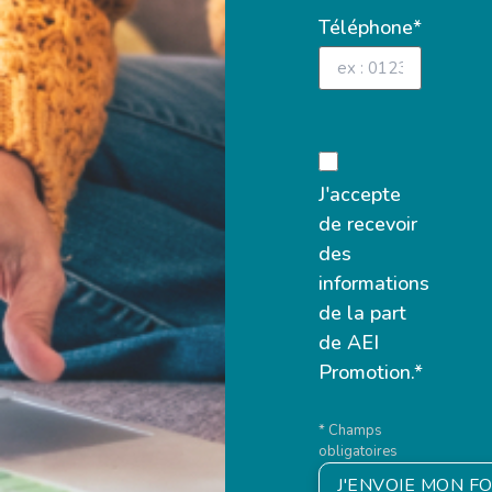
Téléphone*
J'accepte
de recevoir
des
informations
de la part
de AEI
Promotion.*
* Champs
obligatoires
J'ENVOIE MON F