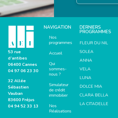
NAVIGATION
DERNIERS
PROGRAMMES
Nos
programmes
FLEUR DU NIL
SOLEA
53 rue
Accueil
d’antibes
ANNA
Qui
06400 Cannes
sommes-
VELA
04 97 06 23 30
nous ?
LUNA
32 Allée
Simulateur
DOLCE MIA
Sébastien
de crédit
Vauban
CLARA BELLA
immobilier
83600 Fréjus
LA CITADELLE
Nos
04 94 52 33 13
Réalisations