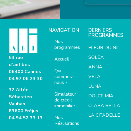
NAVIGATION
DERNIERS
PROGRAMMES
Nos
programmes
FLEUR DU NIL
SOLEA
53 rue
Accueil
d’antibes
ANNA
Qui
06400 Cannes
sommes-
VELA
04 97 06 23 30
nous ?
LUNA
32 Allée
Simulateur
DOLCE MIA
Sébastien
de crédit
Vauban
CLARA BELLA
immobilier
83600 Fréjus
LA CITADELLE
Nos
04 94 52 33 13
Réalisations