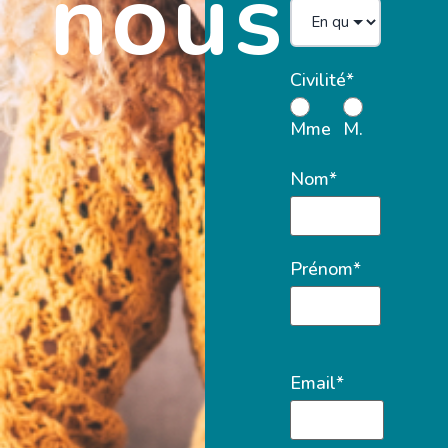
nous
Civilité*
Mme
M.
Nom*
Prénom*
Email*