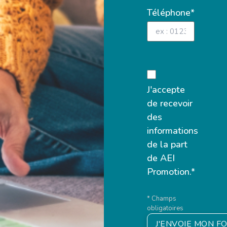
Téléphone*
J'accepte
de recevoir
des
informations
de la part
de AEI
Promotion.*
* Champs
obligatoires
J'ENVOIE MON F