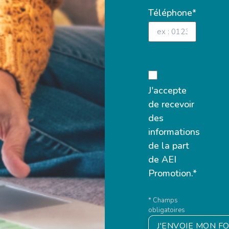
Téléphone*
J'accepte
de recevoir
des
informations
de la part
de AEI
Promotion.*
* Champs
obligatoires
J'ENVOIE MON F