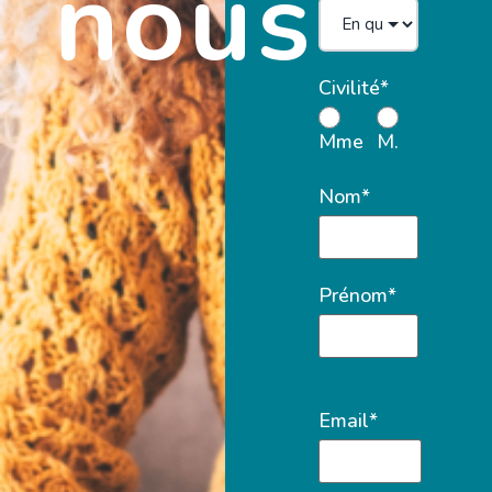
nous
Civilité*
Mme
M.
Nom*
Prénom*
Email*