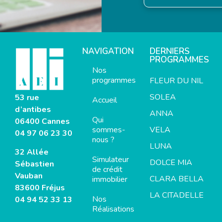
NAVIGATION
DERNIERS
PROGRAMMES
Nos
programmes
FLEUR DU NIL
SOLEA
53 rue
Accueil
d’antibes
ANNA
Qui
06400 Cannes
sommes-
VELA
04 97 06 23 30
nous ?
LUNA
32 Allée
Simulateur
DOLCE MIA
Sébastien
de crédit
Vauban
CLARA BELLA
immobilier
83600 Fréjus
LA CITADELLE
Nos
04 94 52 33 13
Réalisations