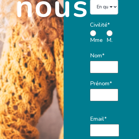
nous
Civilité*
Mme
M.
Nom*
Prénom*
Email*