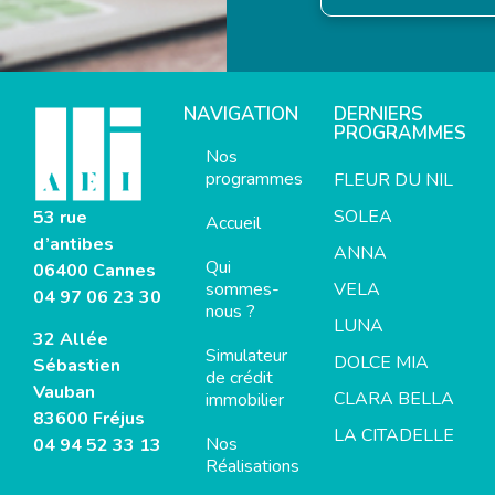
NAVIGATION
DERNIERS
PROGRAMMES
Nos
programmes
FLEUR DU NIL
SOLEA
53 rue
Accueil
d’antibes
ANNA
Qui
06400 Cannes
sommes-
VELA
04 97 06 23 30
nous ?
LUNA
32 Allée
Simulateur
DOLCE MIA
Sébastien
de crédit
Vauban
CLARA BELLA
immobilier
83600 Fréjus
LA CITADELLE
Nos
04 94 52 33 13
Réalisations