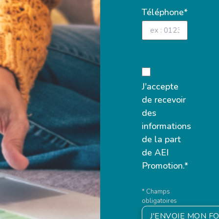
Téléphone*
J'accepte
de recevoir
des
informations
de la part
de AEI
Promotion.*
* Champs
obligatoires
J'ENVOIE MON F