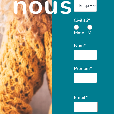
nous
Civilité*
Mme
M.
Nom*
Prénom*
Email*