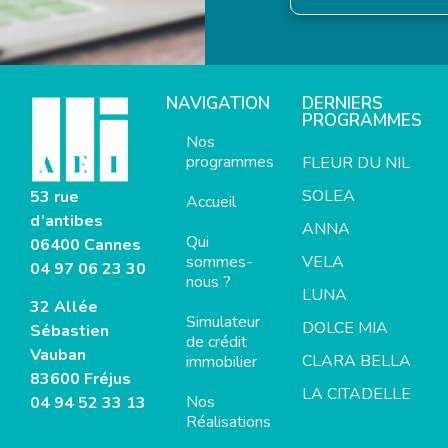
NAVIGATION
DERNIERS
PROGRAMMES
Nos
programmes
FLEUR DU NIL
SOLEA
53 rue
Accueil
d’antibes
ANNA
Qui
06400 Cannes
sommes-
VELA
04 97 06 23 30
nous ?
LUNA
32 Allée
Simulateur
DOLCE MIA
Sébastien
de crédit
Vauban
CLARA BELLA
immobilier
83600 Fréjus
LA CITADELLE
Nos
04 94 52 33 13
Réalisations