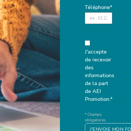
Téléphone*
J'accepte
de recevoir
des
informations
de la part
de AEI
Promotion.*
* Champs
obligatoires
J'ENVOIE MON F