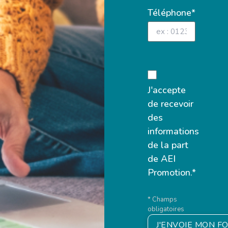
Téléphone*
J'accepte
de recevoir
des
informations
de la part
de AEI
Promotion.*
* Champs
obligatoires
J'ENVOIE MON F