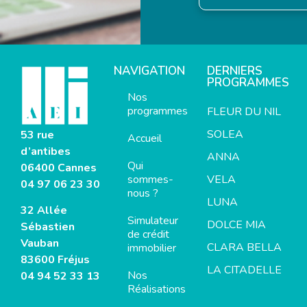
NAVIGATION
DERNIERS
PROGRAMMES
Nos
programmes
FLEUR DU NIL
SOLEA
53 rue
Accueil
d’antibes
ANNA
Qui
06400 Cannes
sommes-
VELA
04 97 06 23 30
nous ?
LUNA
32 Allée
Simulateur
DOLCE MIA
Sébastien
de crédit
Vauban
CLARA BELLA
immobilier
83600 Fréjus
LA CITADELLE
Nos
04 94 52 33 13
Réalisations