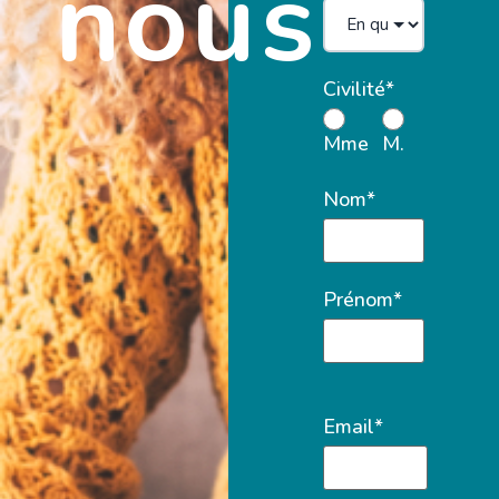
nous
Civilité*
Mme
M.
Nom*
Prénom*
Email*