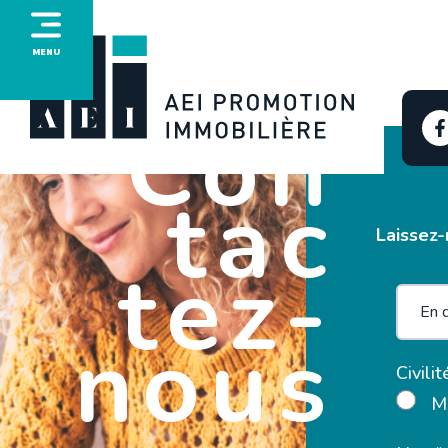
MENU
Con
tac
Laissez-
tez-
nous
Civilit
M