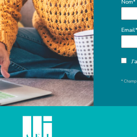
Nom*
Email
J'
* Champs