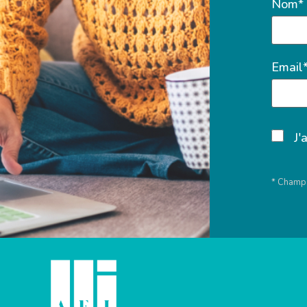
Nom*
Email
J'
* Champs