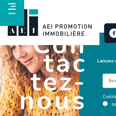
MENU
Con
tac
Laissez-
tez-
nous
Civilit
M