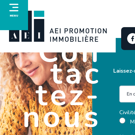
MENU
Con
tac
Laissez-
tez-
nous
Civilit
M