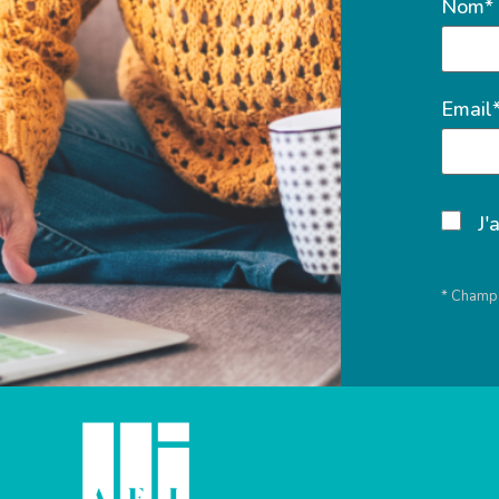
Nom*
Email
J'
* Champs