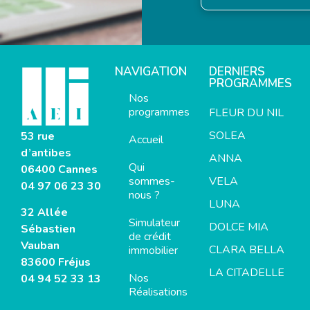
NAVIGATION
DERNIERS
PROGRAMMES
Nos
programmes
FLEUR DU NIL
SOLEA
53 rue
Accueil
d’antibes
ANNA
Qui
06400 Cannes
sommes-
VELA
04 97 06 23 30
nous ?
LUNA
32 Allée
Simulateur
DOLCE MIA
Sébastien
de crédit
Vauban
CLARA BELLA
immobilier
83600 Fréjus
LA CITADELLE
Nos
04 94 52 33 13
Réalisations