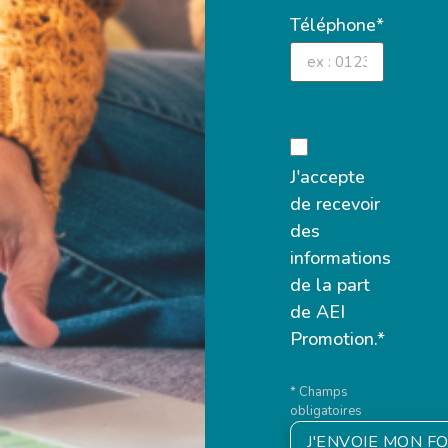
Téléphone*
J'accepte
de recevoir
des
informations
de la part
de AEI
Promotion.*
* Champs
obligatoires
J'ENVOIE MON F