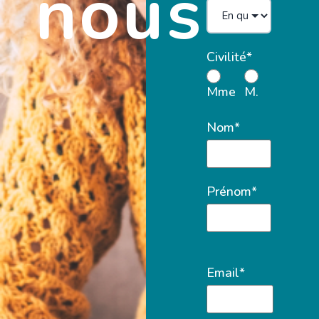
nous
Civilité*
Mme
M.
Nom*
Prénom*
Email*