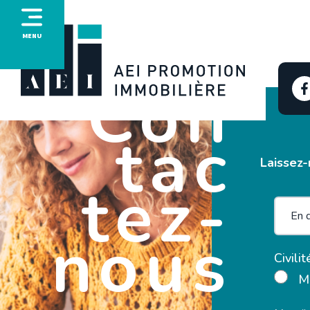
MENU
Con
tac
Laissez-
tez-
nous
Civilit
M