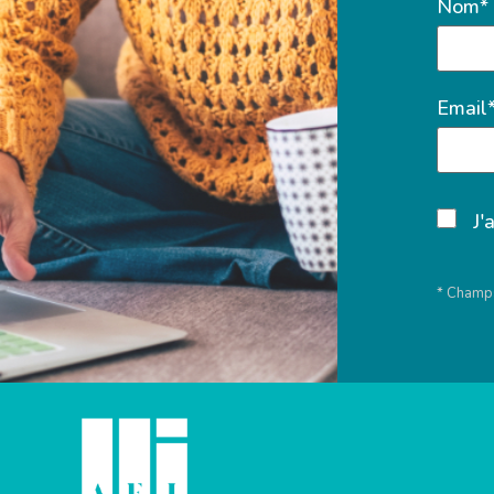
Nom*
Email
J'
* Champs