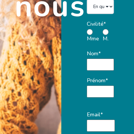
nous
Civilité*
Mme
M.
Nom*
Prénom*
Email*