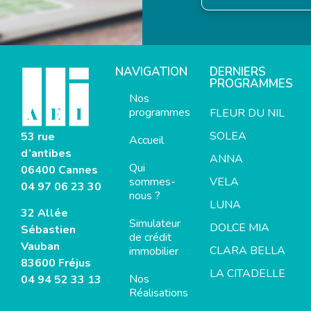
NAVIGATION
DERNIERS
PROGRAMMES
Nos
programmes
FLEUR DU NIL
SOLEA
53 rue
Accueil
d’antibes
ANNA
Qui
06400 Cannes
sommes-
VELA
04 97 06 23 30
nous ?
LUNA
32 Allée
Simulateur
DOLCE MIA
Sébastien
de crédit
Vauban
CLARA BELLA
immobilier
83600 Fréjus
LA CITADELLE
Nos
04 94 52 33 13
Réalisations