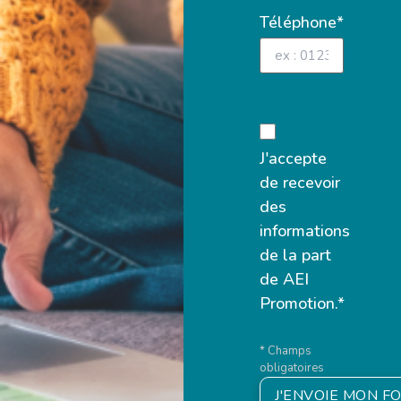
Téléphone*
J'accepte
de recevoir
des
informations
de la part
de AEI
Promotion.*
* Champs
obligatoires
J'ENVOIE MON F